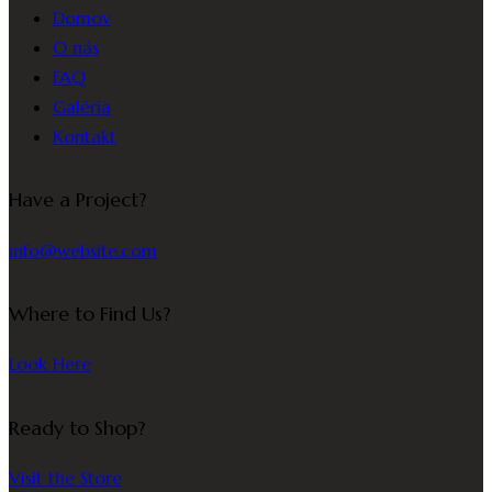
Domov
O nás
FAQ
Galéria
Kontakt
Have a Project?
info@website.com
Where to Find Us?
Look Here
Ready to Shop?
Visit the Store