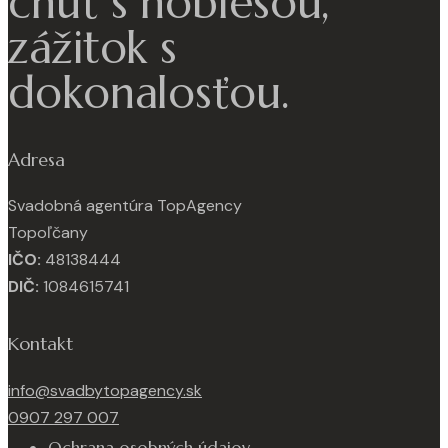
chuť s noblesou,
zážitok s
dokonalosťou.
Adresa
Svadobná agentúra TopAgency
Topoľčany
IČO:
48138444
DIČ:
1084615741
Kontakt
info@svadbytopagency.sk
0907 297 007
Ochrana osobných údajov