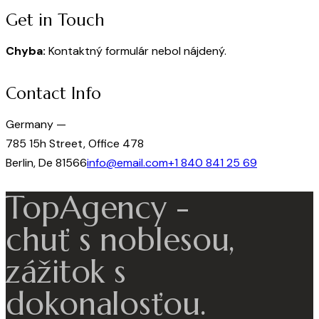
Get in Touch
Chyba:
Kontaktný formulár nebol nájdený.
Contact Info
Germany —
785 15h Street, Office 478
Berlin, De 81566
info@email.com
+1 840 841 25 69
TopAgency -
chuť s noblesou,
zážitok s
dokonalosťou.