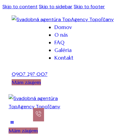
Skip to content
Skip to sidebar
Skip to footer
Domov
O nás
FAQ
Galéria
Kontakt
0907 297 007
Mám záujem
Mám záujem