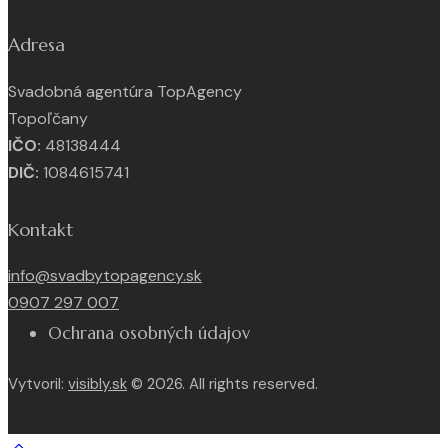
Adresa
Svadobná agentúra TopAgency
Topoľčany
IČO:
48138444
DIČ:
1084615741
Kontakt
info@svadbytopagency.sk
0907 297 007
Ochrana osobných údajov
Vytvoril:
visibly.sk
© 2026. All rights reserved.