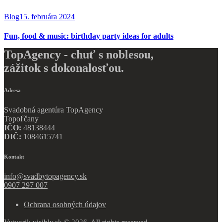
Blog
15. februára 2024
Fun, food & music: birthday party ideas for adults
TopAgency - chuť s noblesou,
zážitok s dokonalosťou.
Adresa
Svadobná agentúra TopAgency
Topoľčany
IČO:
48138444
DIČ:
1084615741
Kontakt
info@svadbytopagency.sk
0907 297 007
Ochrana osobných údajov