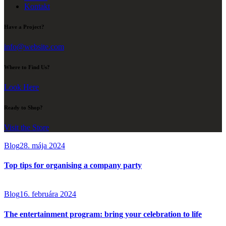
Kontakt
Have a Project?
info@website.com
Where to Find Us?
Look Here
Ready to Shop?
Visit the Store
Blog
28. mája 2024
Top tips for organising a company party
Blog
16. februára 2024
The entertainment program: bring your celebration to life