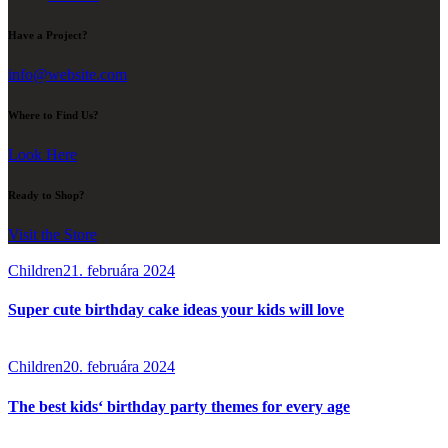
Have a Project?
info@website.com
Where to Find Us?
Look Here
Ready to Shop?
Visit the Store
Children
21. februára 2024
Super cute birthday cake ideas your kids will love
Children
20. februára 2024
The best kids‘ birthday party themes for every age