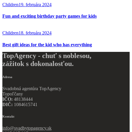
Children
19. februára 2024
Fun and exciting birthday party games for kids
Children
18. februára 2024
Best gift ideas for the kid who has everything
TopAgency - chuť s noblesou,
zážitok s dokonalosťou.
Adresa
Svadobná agentúra TopAgency
Topoľčany
IČO:
48138444
DIČ:
1084615741
Kontakt
info@svadbytopagency.sk