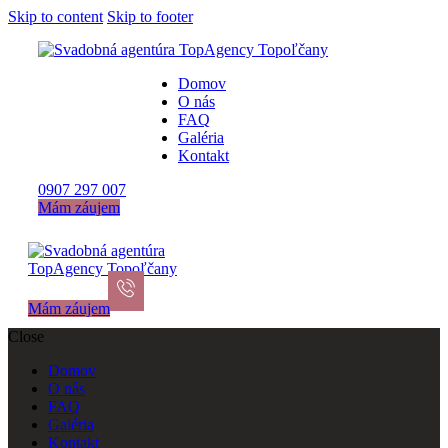
Skip to content
Skip to footer
Domov
O nás
FAQ
Galéria
Kontakt
0907 297 007
Mám záujem
Mám záujem
Close
Domov
O nás
FAQ
Galéria
Kontakt